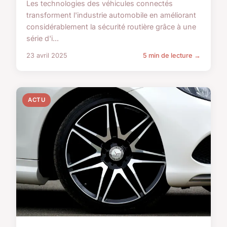
Les technologies des véhicules connectés
transforment l'industrie automobile en améliorant
considérablement la sécurité routière grâce à une
série d'i...
23 avril 2025
5 min de lecture →
ACTU