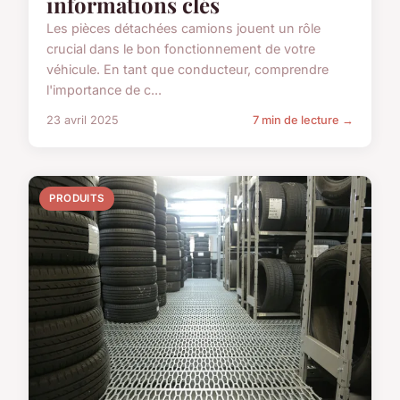
informations clés
Les pièces détachées camions jouent un rôle
crucial dans le bon fonctionnement de votre
véhicule. En tant que conducteur, comprendre
l'importance de c...
23 avril 2025
7 min de lecture →
PRODUITS