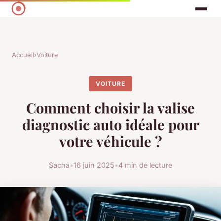
Accueil
›
Voiture
VOITURE
Comment choisir la valise
diagnostic auto idéale pour
votre véhicule ?
Sacha
•
16 juin 2025
•
4 min de lecture